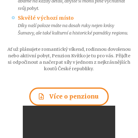
dbáme na každý detail, abyste si mohli plně vychutnat
svůj pobyt.
Skvělé výchozí místo
Díky naší poloze máte na dosah ruky nejen krásy
Šumavy, ale také kulturní a historické památky regionu.
Ať už plánujete romantický víkend, rodinnou dovolenou
nebo aktivní pobyt, Penzion Kvítko je tu pro vás. Přijďte
si odpočinout a načerpat síly v jednom z nejkrásnějších
koutů České republiky.
note_add
Více o penzionu