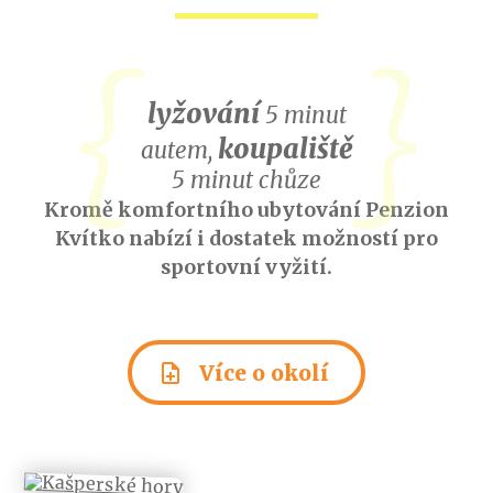
lyžování
5 minut
koupaliště
autem,
5 minut chůze
Kromě komfortního ubytování Penzion
Kvítko nabízí i dostatek možností pro
sportovní vyžití.
note_add
Více o okolí