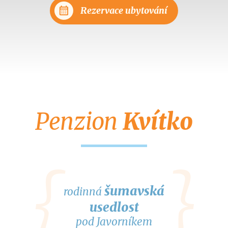
calendar_month
Rezervace ubytování
Penzion
Kvítko
šumavská
rodinná
usedlost
pod Javorníkem