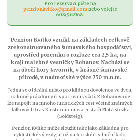
Pro rezervaci pište na
penzionkvitko@gmail.com
nebo volejte
608/962168.
Penzion Kvítko vznikl na základech celkově
zrekonstruovaného šumavského hospodářství,
uprostřed pozemku o rozloze cca 2,5 ha, na
kraji malebné vesničky Rohanov. Nachází se
na úbočí hory Javorník, v krásné šumavské
přírodě, v nadmořské výšce 750 m.n.m.
Jedná se o ideální místo pro klidnou dovolenou ve dvou,
rodinné prázdniny či sportovní vyžití. Z Rohanova se
lze napojit na mnoho turistických cest včetně známých
dálkových tras Klostermannova cesta či Zlatá stezka
(Goldsteig).
Penzion Kvítko může sloužit také jako základna pro
cyklistické výjezdy, ať už na horské či silniční kolo,