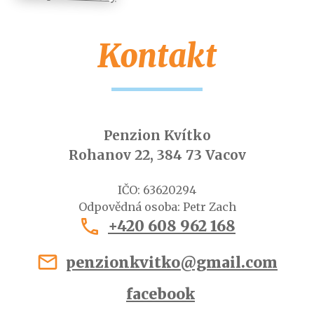
Kontakt
Penzion Kvítko
Rohanov 22, 384 73 Vacov
IČO: 63620294
Odpovědná osoba: Petr Zach
phone
+420 608 962 168
mail
penzionkvitko@gmail.com
facebook