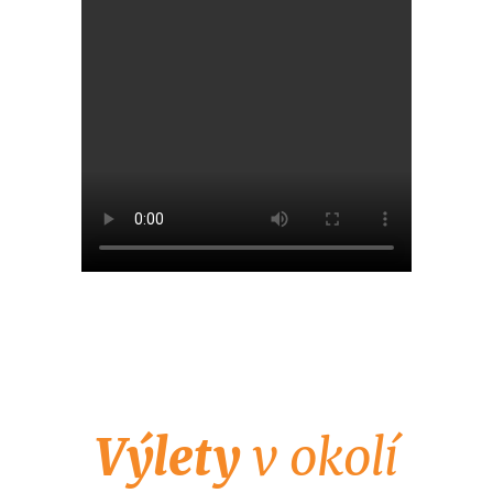
Výlety
v okolí