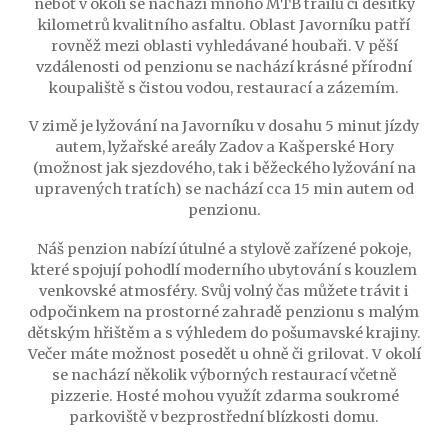
neboť v okolí se nachází mnoho MTB trailů či desítky
kilometrů kvalitního asfaltu. Oblast Javorníku patří
rovněž mezi oblasti vyhledávané houbaři. V pěší
vzdálenosti od penzionu se nachází krásné přírodní
koupaliště s čistou vodou, restaurací a zázemím.
V zimě je lyžování na Javorníku v dosahu 5 minut jízdy
autem, lyžařské areály Zadov a Kašperské Hory
(možnost jak sjezdového, tak i běžeckého lyžování na
upravených tratích) se nachází cca 15 min autem od
penzionu.
Náš penzion nabízí útulné a stylově zařízené pokoje,
které spojují pohodlí moderního ubytování s kouzlem
venkovské atmosféry. Svůj volný čas můžete trávit i
odpočinkem na prostorné zahradě penzionu s malým
dětským hřištěm a s výhledem do pošumavské krajiny.
Večer máte možnost posedět u ohně či grilovat. V okolí
se nachází několik výborných restaurací včetně
pizzerie. Hosté mohou využít zdarma soukromé
parkoviště v bezprostřední blízkosti domu.